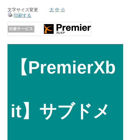
文字サイズ変更
大
中
小
印刷する
【PremierXb
it】サブドメ