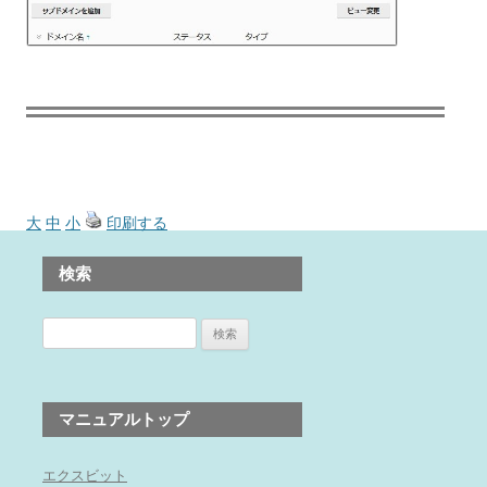
大
中
小
印刷する
検索
検
索:
マニュアルトップ
エクスビット