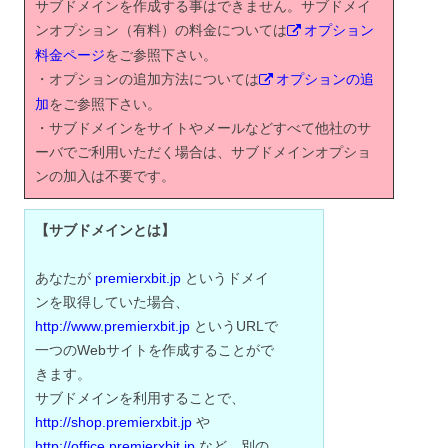
サブドメインを作成する事はできません。サブドメイ
ンオプション（有料）の料金については
オプション
料金ページ
をご参照下さい。
・オプションの追加方法については
オプションの追
加
をご参照下さい。
・サブドメインをサイトやメールなどすべて他社のサ
ーバでご利用いただく場合は、サブドメインオプショ
ンの加入は不要です。
【サブドメインとは】
あなたが
premierxbit.jp
というドメイ
ンを取得していた場合、
http://www.premierxbit.jp
というURLで
一つのWebサイトを作成することがで
きます。
サブドメインを利用することで、
http://shop.premierxbit.jp
や
http://office.
premierxbit.jp
など、別の