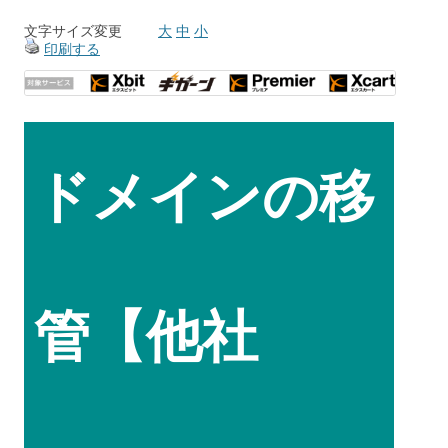
文字サイズ変更
大
中
小
印刷する
ドメインの移
管【他社