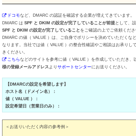
ドコモ
など、DMARC の認証を確認する企業が増えてきています。
DMARC は
SPF と DKIM の設定が完了していることが前提
として、
SPF と DKIM の設定が完了していること
をご確認の上でご依頼くださ
DMARC の値（ VALUE ）は、ご自身でポリシーを決めていただく
なります。当社では値（ VALUE ）の整合性確認やご相談はお承り
きください。
こちら
などのサイトを参考に値（ VALUE ）を作成していただき、
様の登録メールアドレス
より
サポートセンター
にお送りください。
【DMARCの設定を希望します】
ホスト名（ドメイン名）：
値（ VALUE ）：
設定希望日（営業日のみ）：
＜お送りいただく内容の参考例＞