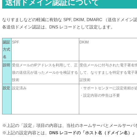
送信ドメイン認証について
なりすましなどの軽減に有効な SPF, DKIM, DMARC （送信ドメ
各送信ドメイン認証は、DNS レコードとして設定します。
認証
SPF
DKIM
方式
名
説明
受信メールのIPアドレスを利用して、正
受信メールに付与された電子署名
規の送信元が送ったメールかを検証する
して、なりすましを特定する電子
技術
証技術
設定
設定済み
・サポートセンターに設定依頼が
・設定内容の申告は不要
※上記の「設定」項目の内容は、当社のネームサーバとメールサーバ
※上記の設定内容とは、
DNS レコードの「ホスト名（ドメイン名）