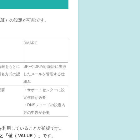
イン認証）の設定が可能です。
DMARC
情報をもとに
SPFやDKIMが認証に失敗
署名方式の認
したメールを管理する仕
組み
必要
・サポートセンターに設
定依頼が必要
・DNSレコードの設定内
容の申告が必要
を利用していることが前提です。
」と「値（
VALUE
）」
です。