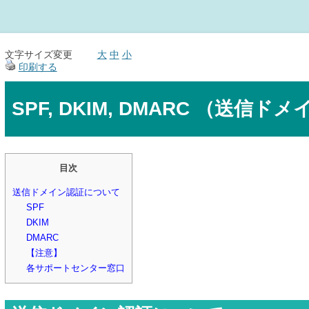
文字サイズ変更
大
中
小
印刷する
SPF, DKIM, DMARC （送信
目次
送信ドメイン認証について
SPF
DKIM
DMARC
【注意】
各サポートセンター窓口