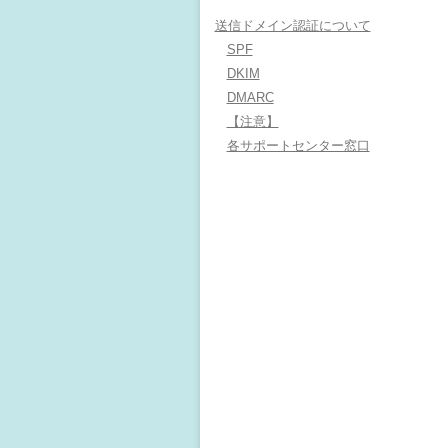
送信ドメイン認証について
SPF
DKIM
DMARC
【注意】
各サポートセンター窓口