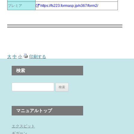
プレミア
https://fs223.formasp.jp/n367/form2/
大
中
小
印刷する
検索
検
索:
マニュアルトップ
エクスビット
ギガーン